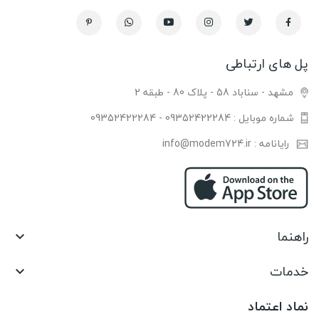
پل های ارتباطی
مشهد - سناباد 58 - پلاک 80 - طبقه 2
شماره موبایل : 09352422284 - 09352422284
رایانامه : info@modem724.ir
راهنما

خدمات

نماد اعتماد