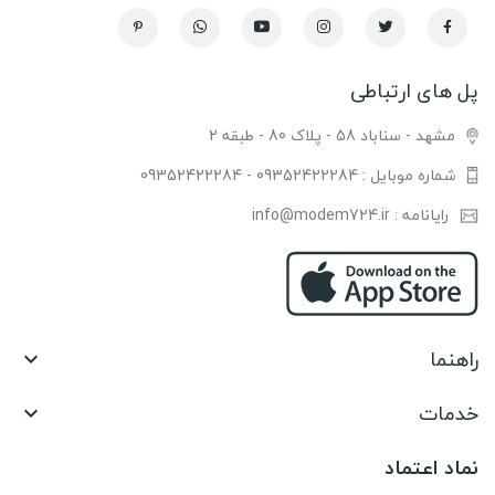
پل های ارتباطی
مشهد - سناباد 58 - پلاک 80 - طبقه 2
شماره موبایل : 09352422284 - 09352422284
رایانامه : info@modem724.ir
راهنما

خدمات

نماد اعتماد