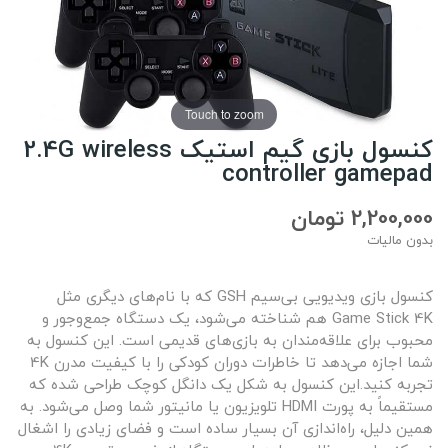
Touch to zoom
کنسول بازی گیم استیک 2.4G wireless
controller gamepad
2,200,000 تومان
بدون مالیات
کنسول بازی ویدیویی بی‌سیم GSH که با نام‌های دیگری مثل
Game Stick 4K هم شناخته می‌شود، یک دستگاه جمع‌وجور و
محبوب برای علاقه‌مندان به بازی‌های قدیمی است. این کنسول به
شما اجازه می‌دهد تا خاطرات دوران کودکی را با کیفیت مدرن 4K
تجربه کنید.این کنسول به شکل یک دانگل کوچک طراحی شده که
مستقیماً به پورت HDMI تلویزیون یا مانیتور شما وصل می‌شود. به
همین دلیل، راه‌اندازی آن بسیار ساده است و فضای زیادی را اشغال