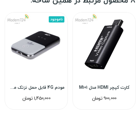
8 محصول مرتبط در همین شاخه:
ناموجود
کارت کپچر HDMI مدل M101
مودم 4G قابل حمل نزتک مدل NZT-77C
900,000 تومان
1,450,000 تومان