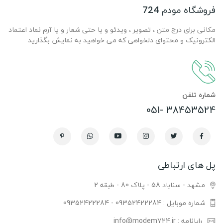
فروشگاه مودم 724
مکانی برای درج متن ، تصویر ، ویدئو و یا حتی شعار و یا آرم نماد اعتماد
الکترونیک و محتوای دلخواهی که می خواهید به نمایش بگذارید
شماره تلفن
38453524 -051
پل های ارتباطی
مشهد - سناباد 58 - پلاک 80 - طبقه 2
شماره موبایل : 09352422284 - 09352422284
رایانامه : info@modem724.ir