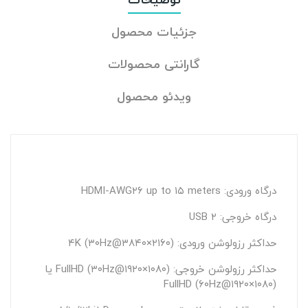
جزئیات محصول
گارانتی محصولات
ویدئو محصول
درگاه ورودی: HDMI-AWG۲۶ up to ۱۵ meters
درگاه خروجی: USB ۲
حداکثر رزولوشن ورودی: (۲۱۶۰×۳۸۴۰@۴K (۳۰Hz
حداکثر رزولوشن خروجی: (۱۰۸۰×۱۹۲۰@FullHD (۳۰Hz یا
(۱۰۸۰×۱۹۲۰@FullHD (۶۰Hz