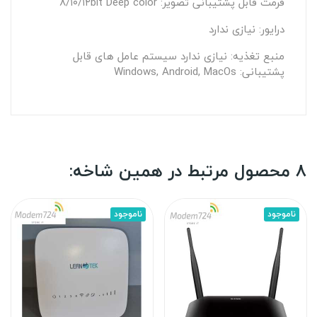
فرمت قابل پشتیبانی تصویر: ۸/۱۰/۱۲bit Deep color
درایور: نیازی ندارد
منبع تغذیه: نیازی ندارد سيستم عامل های قابل
پشتیبانی: Windows, Android, MacOs
8 محصول مرتبط در همین شاخه:
ناموجود
ناموجود