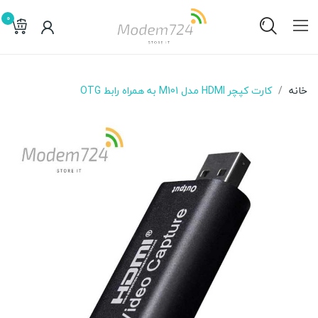
0
خانه
کارت کپچر HDMI مدل M101 به همراه رابط OTG