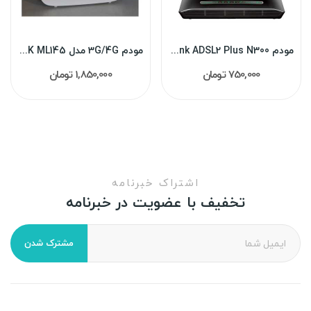
مودم Dlink ADSL2 Plus N300 مدل DSL-2750U(نو پلمپ)
مودم 3G/4G مدل LEANOTEK ML145 آنلاک
750,000 تومان
1,850,000 تومان
اشتراک خبرنامه
تخفیف با عضویت در خبرنامه
مشترک شدن