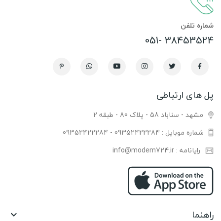
شماره تلفن
38453524 -051
پل های ارتباطی
مشهد - سناباد 58 - پلاک 80 - طبقه 2
شماره موبایل : 09352422284 - 09352422284
رایانامه : info@modem724.ir
راهنما
