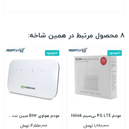
8 محصول مرتبط در همین شاخه:
ناموجود
ناموجود
مودم 4G LTE بی‌سیم Hilink
مودم هواوی B612 مبین نت TD-LTE کارکرده(طرح 360...
1,280,000 تومان
4,550,000 تومان