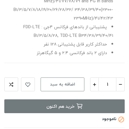
MHz)/41/77/78/79 and 4G in bands
B1/3/5/7/8/18/19/20/26/28/32/ 34/38/39/40(2300-
2390MHz)/41/42/43
پشتیبانی از باندهای فرکانس 4جی : FDD-LTE
B1/3/5/8/28, TDD-LTE B34/38/39/40/41
حداکثر کاربر قابل پشتیبانی 128 نفر
دارای ۲ باند فرکانسی ۲.۴ و ۵ گیگاهرتز
اضافه به سبد
خرید هم اکنون
ناموجود
