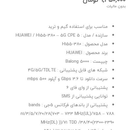
بدون مالیات
مناسب برای استفاده گیم و ترید
سازنده / مدل : HUAWEI / H155-380 – 5G CPE 5
مدل محصول : H155-380
برند محصول : HUAWEI
چیپست : Balong 5000
شبکه های قابل پشتیبانی : 4G/5G/TDLTE
سرعت دانلود تا 3.6 Gbps و آپلود 500 mbps
پشتیبانی از وای فای ۶
توانایی پشتیبانی از SMS
پشتیبانی از باندهای فرکانس 5جی : bands
n1/3/5/7/20/28(703 – 733 MHz(UL)/758 – 788
MHz(DL) ))/71 TDD /38/40(2300-2390