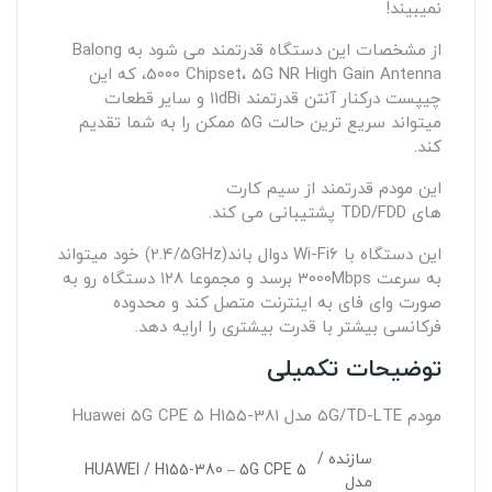
نمیبیند!
از مشخصات این دستگاه قدرتمند می شود به Balong
5000 Chipset، 5G NR High Gain Antenna، که این
چیپست درکنار آنتن قدرتمند 11dBi و سایر قطعات
میتواند سریع ترین حالت 5G ممکن را به شما تقدیم
کند.
این مودم قدرتمند از سیم کارت
های TDD/FDD پشتیبانی می کند.
این دستگاه با Wi-Fi6 دوال باند(2.4/5GHz) خود میتواند
به سرعت 3000Mbps برسد و مجموعا ۱۲۸ دستگاه رو به
صورت وای فای به اینترنت متصل کند و محدوده
فرکانسی بیشتر با قدرت بیشتری را ارایه دهد.
توضیحات تکمیلی
مودم 5G/TD-LTE مدل Huawei 5G CPE 5 H155-381
سازنده /
HUAWEI / H155-380 – 5G CPE 5
مدل