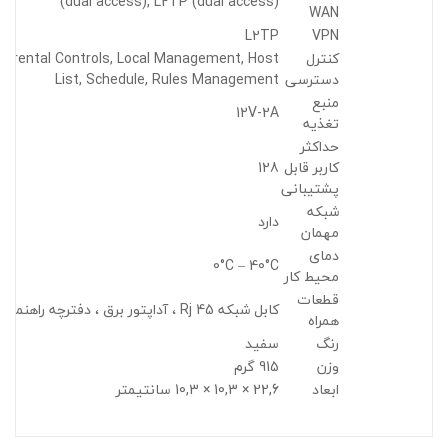
(dual access), L2TP (dual access)
WAN
L2TP
VPN
کنترل
Parental Controls, Local Management, Host
دسترسی
List, Schedule, Rules Management
منبع
12V-2A
تغذیه
حداکثر
کاربر قابل
128
پشتیبانی
شبکه
دارد
مهمان
دمای
0°C – 40°C
محیط کار
قطعات
کابل شبکه Rj 45 ، آداپتور برق ، دفترچه راهنما
همراه
رنگ
سفید
وزن
915 گرم
ابعاد
22,6 × 10,3 × 10,3 سانتیمتر