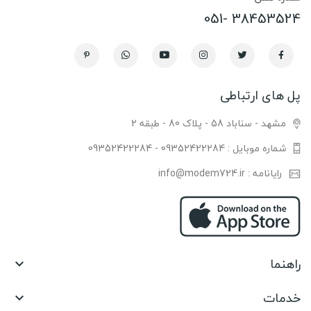
38453524 -051
پل های ارتباطی
مشهد - سناباد 58 - پلاک 80 - طبقه 2
شماره موبایل : 09352422284 - 09352422284
رایانامه : info@modem724.ir
راهنما

خدمات
