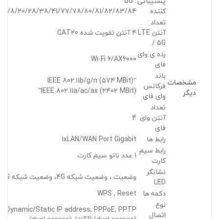
پشتیبانی
5G :
کننده
n3/8/20/28/38/41/77/78/80/81/82/83/84”
تعداد
آنتن LTE
4 آنتن تقویت شده CAT20
/ 5G
رده ی وای
Wi-Fi 6/AX6000
فای
باند
“IEEE 802.11b/g/n (574 MBit)
مشخصات
فرکانس
IEEE 802.11a/ac/ax (2402 MBit)”
دیگر
وای فای
تعداد
آنتن وای
4
فای
رابط ها
1xLAN/WAN Port Gigabit
رابط سیم
1 عدد نانو سیم کارت
کارت
نشانگر
وضعیت ، وضعیت شبکه 4G، وضعیت شبکه 5G
LED
دکمه ها
WPS , Reset
نوع
Dynamic/Static IP address, PPPoE, PPTP
اتصال