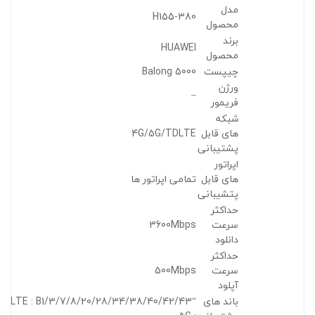
مدل
H155-380
محصول
برند
HUAWEI
محصول
چیپست
Balong 5000
ورژن
–
فریمور
شبکه
های قابل
4G/5G/TDLTE
پشتیبانی
اپراتور
های قابل
تمامی اپراتور ها
پتشیبانی
حداکثر
سرعت
3600Mbps
دانلود
حداکثر
سرعت
500Mbps
آپلود
باند های
“LTE : B1/3/7/8/20/28/34/38/40/42/43