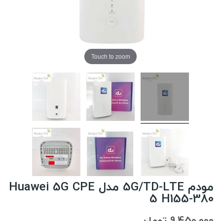
Touch to zoom
مودم 5G/TD-LTE مدل Huawei 5G CPE
5 H155-380
9,450,000 تومان