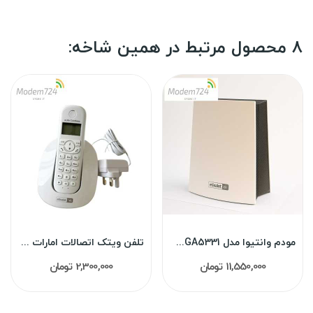
8 محصول مرتبط در همین شاخه:
مودم وانتیوا مدل 5G MGA5331 استوک
تلفن ویتک اتصالات امارات CL1AV
11,550,000 تومان
2,300,000 تومان