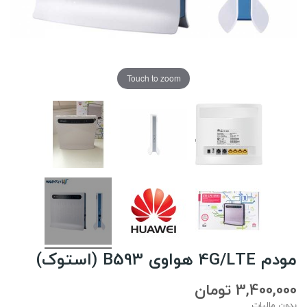
Touch to zoom
مودم 4G/LTE هواوی B593 (استوک)
3,400,000 تومان
بدون مالیات