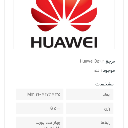
مرجع
Huawei B593
موجود
1 قلم
مشخصات
ابعاد
35 × 176 × 190 Mm
وزن
500 G
رابط‌ها
چهار عدد پورت