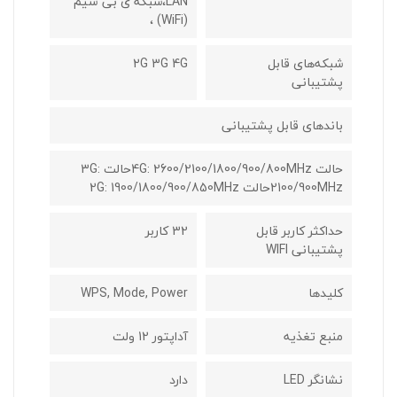
LAN،شبکه ی بی سیم
(WiFi) ،
شبکه‌های قابل
2G 3G 4G
پشتیبانی
باندهای قابل پشتیبانی
حالت 4G: 2600/2100/1800/900/800MHzحالت 3G:
2100/900MHzحالت 2G: 1900/1800/900/850MHz
حداکثر کاربر قابل
32 کاربر
پشتیبانی WIFI
کلیدها
WPS, Mode, Power
منبع تغذیه
آداپتور 12 ولت
نشانگر LED
دارد