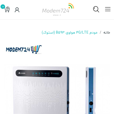
0
خانه
مودم 4G/LTE هواوی B593 (استوک)