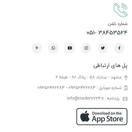
شماره تلفن
38453524 -051
پل های ارتباطی
مشهد - سناباد 58 - پلاک 80 - طبقه 2
شماره موبایل : 09352422284 - 09352422284
رایانامه : info@modem724.ir