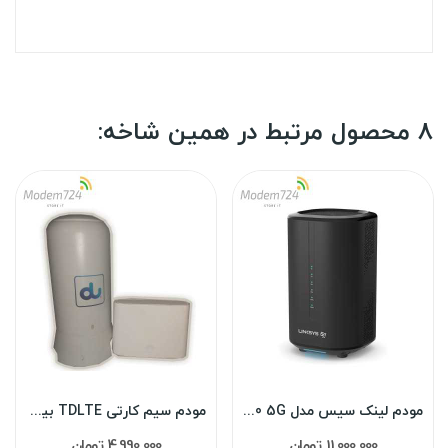
8 محصول مرتبط در همین شاخه:
مودم لینک سیس مدل linksys FGW3000 5G
مودم سیم کارتی TDLTE بیرونی هواوی B2368 (کارکرده)
11,000,000 تومان
4,990,000 تومان