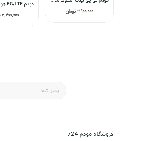
تلفن ویتک اتصالات امارات CL1AV
مودم تی پی لینک استوک مدل MR200
2,900,000 تومان
3,400,000 تومان
فروشگاه مودم 724
پ