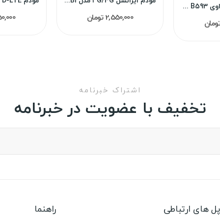
مودم ایرانسل ۳G/4G مدل FD-i40 B1 یوتل L443...
مودم 4G/LTE هواوی B593 (استوک)
2,550,000 تومان
1,450,000
اشتراک خبرنامه
تخفیف با عضویت در خبرنامه
راهنما
ل های ارتباطی