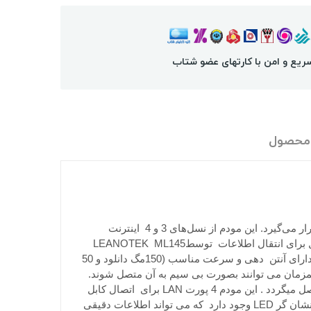
ریع و امن با کارتهای عضو شتاب
 محصول
مودم « LEANOTEK ML145» محصولی از شرکت «اتصال میانه» است که در گروه مودم‌های سیم‌کارتی قابل‌حمل و رومیزی قرار می‌گیرد. این مودم از نسل‌های 3 و 4 اینترنت
همراه پشتیبانی می‌کند که با آن می‌توان سرعت خوبی را برای دانلود و آپلود تجربه کرد. سرعتی ‌که شرکت تولیدکننده‌ی محصول برای انتقال اطلاعات توسطLEANOTEK ML145
ارائه کرده، 150 مگابیت بر ثانیه است. در واقع این مودم وایرلس با استفاده از معتبرترین چیپستهای موجود در جهان تهیه شده و دارای آنتن دهی و سرعت مناسب (150مگ دانلود و 50
برای راه‌اندازی تنها به یک سیم‌کارت ایرانسل نیاز دارد. همچنین 32 کاربر بصورت همزمان می توانند بصورت بی سیم به آن متصل شوند.
علاوه بر آن در محلهایی که پوشش نسل چهارم تلفن همراه وجود ندارد دستگاه به طور اتوماتیک به شبکه نسل سوم و یا دوم متصل میگردد . این مودم 4 پورت LAN برای اتصال کابل
شبکه دارد. در قسمت پشتی این مودم یک کلید WPS برای اتصال سریع و امن وجود دارد. در قسمت جلویی این محصول نیز چند نشان گر LED وجود دارد که می تواند اطلاعات دقیقی