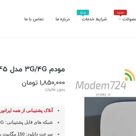
جدید
ویژه
صولات
شرایط خدمات
درباره ما
تماس با ما
مودم 3G/4G مدل LEANOTEK ML145 آنلاک
1,850,000 تومان
بدون مالیات
آنلاک پشتیبانی از همه اپراتور
شبکه های قابل پشتیبانی: 3G/4G
سرعت دانلود: 150 مگابیت بر ثانیه