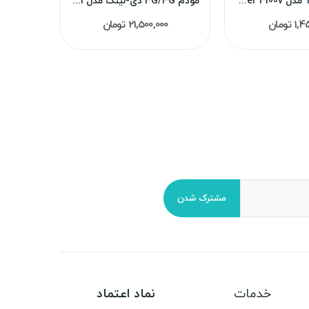
مودم TD-LTE مدل Air master 3100v (آنلاک) استوک
مودم 3G/4G دی-لینک مدل M921 استوک
 تومان
21,500,000 تومان
مشترک شدن
خدمات
نماد اعتماد