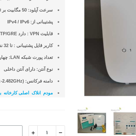
سرعت آپلود: 50 مگابیت بر ثانیه
پشتیبانی از: IPv4 / IPv6
قابلیت VPN : دارد L2TP/PPTP/GRE
کاربر قایل پشتیبانی : تا 32 نفر همزمان
تعداد پورت شبکه LAN: چهار عدد
نوع آنتن: دارای آنتن داخلی
دامنه فرکانس: 802.11b/g/n (2.412GHz-2.482GHz)
مودم انلاک اصلی کارخانه 