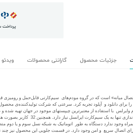
پرداخت س
ت
جزئیات محصول
گارانتی محصولات
ویدئو
مگ آپلود) میباشد. این مودم شرکت ایرانسل 