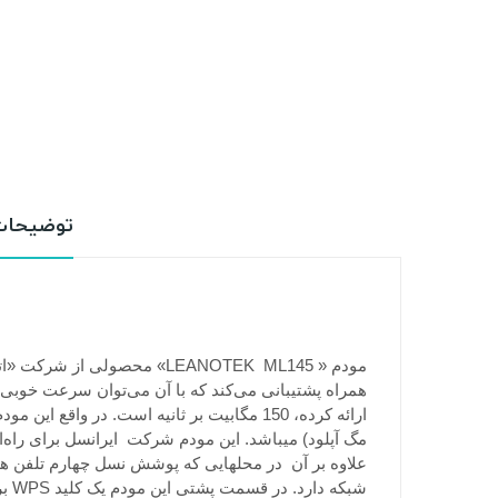
توضیحا