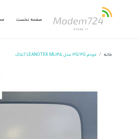
صفحه نخست
مح
خانه
مودم 3G/4G مدل LEANOTEK ML145 آنلاک