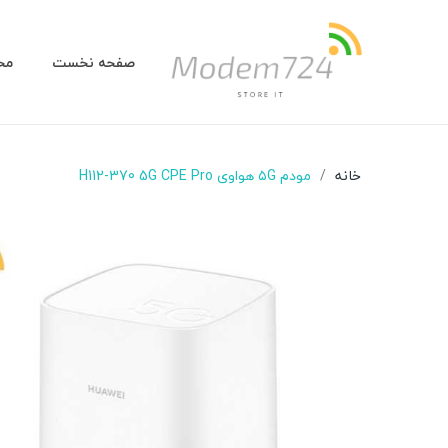
صفحه نخست
مح
خانه
مودم ۵G هواوی H112-370 5G CPE Pro