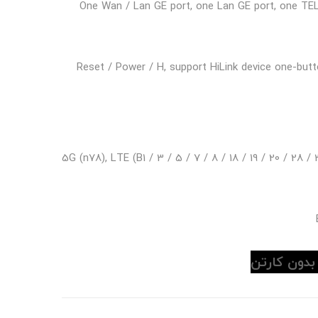
One Wan / Lan GE port, one Lan GE port, one TEL
Reset / Power / H, support HiLink device one-butt
5G (n78), LTE (B1 / 3 / 5 / 7 / 8 / 18 / 19 / 20 / 28 /
بدون کارتن