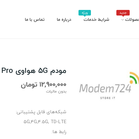
جدید
ویژه
صولات
شرایط خدمات
درباره ما
تماس با ما
مودم ۵G هواوی H112-370 5G CPE Pro
12,900,000 تومان
بدون مالیات
شبکه‌های قابل پشتیبانی:
۵G,4G,4.5G, TD-LTE
رابط ها: