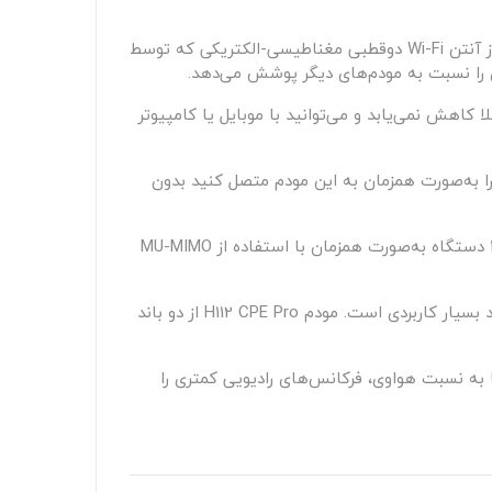
با Wi-Fi 6، سرعت این مودم تا ۱۵۰ درصد افزایش یافته و به ۲۹۷۶ مگابیت در ثانیه در دو باند می‌رسد. هواوی H112 CPE Pro از آنتن Wi-Fi دوقطبی مغناطیسی-الکتریکی که توسط
بهتر بازی ساخته شده است. با آنتن وای فای X-Shape، قدرت سیگنال اصلا کاهش نمی‌یابد و می‌توانید با موبایل یا کامپیوتر
ودم هستند زیرا لگ (تاخیر) را به‌صورت چشمگیری کاهش می‌باید. شما می‌توانید تا ۶۴ دستگاه را به‌صورت همزمان به این مودم متصل کنید بدون
پردازنده قدرتمند این محصول اتصال پایدار را هنگام اتصال به چندین دستگاه تضمین می‌کند. همچنین با ارسال سیگنال به ۱۶ دستگاه به‌صورت همزمان با استفاده از MU-MIMO
این قابلیت در دفاتر شلوغ یا خانه‌هایی که در آن‌ها افراد زیادی نیاز به استفاده همزمان از گوشی موبایل، تبلت و لپ‌تاپ دارند بسیار کاربردی است. مودم H112 CPE Pro از دو باند
 هم یکی از پرفروش‌ترین مودم‌های ۵ جی محسوب می‌شود اما به نسبت هواوی، فرکانس‌های رادیویی کمتری را