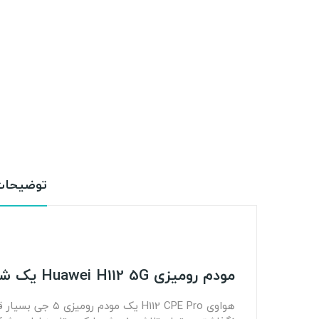
توضیحا
مودم رومیزی Huawei H112 5G یک شاهکار بدون رقیب
هواوی  CPE Pro