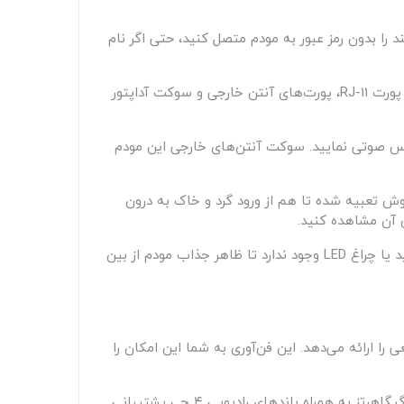
ارد که با یک فشار ساده، می‌توانید هر دستگاهی که از HUAWEI HiLink پشتیبانی می‌کند را بدون رمز عبور به مودم متصل کنید، حتی اگر نام
این دکمه از قابلیت WPS هم پشتیبانی می‌کند. در پنل پشتی مودم، کلید روشن/خاموش، دو عدد درگاه LAN/WAN گیگابیتی، پورت RJ-11، پورت‌های آنتن خارجی و سوکت آداپتور
 به برقراری تماس صوتی نمایید. سوکت آنتن‌های خارجی این مودم
ش تعبیه شده تا هم از ورود گرد و خاک به درون
 آن مشاهده کنید.
در این برچسب شماره آدرس IP، نام شبکه‌های وای فای و رمزعبور پیش‌فرض آن‌ها نوشته شده است. در اطراف مودم، هیچ کلید یا چراغ LED وجود ندارد تا ظاهر جذاب مودم از بین
H112 CPE  سرعت دانلود و آپلود فوق‌العاده سریعی را ارائه می‌دهد. این فن‌آوری به شما این امکان را
با سرعت آپلود سریع‌تر، می‌توانید تجربیات تازه و جدید را در آغوش بگیرید. این مودم از باندهای رادیویی ۵جی زیر فرکانس ۶ گیگاهرتز به همراه باندهای رادیویی ۴ جی پشتیبانی