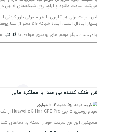
می‌کند. سرعت دانلود و آپلود روی شبکه‌های ۵ جی در این مودم به ترتیب ۲.۳۳ و ۱.۲۵ گیگابیت بر ثانیه است.
بسیار ایده‌آل است. آینده شبکه ۵G مملو از سناریوهای کاربردی متنوع است.
برای دیدن دیگر مودم های رومیزی هواوی با
گارانتی
معت
فن خنک کننده بی صدا با عملکرد عالی
مودم رومیزی ۵ جی Huawei 5G H112 CPE Pro از یک فن خنک کننده ۳۰ دسی بل بهره می‌برد تا از شر هرگونه صدای مزاحم، حتی در هنگام استفاده با دور بالا، خلاص شوید.
همچنین این فن سرعت خود را بسته به دماهای شناسا