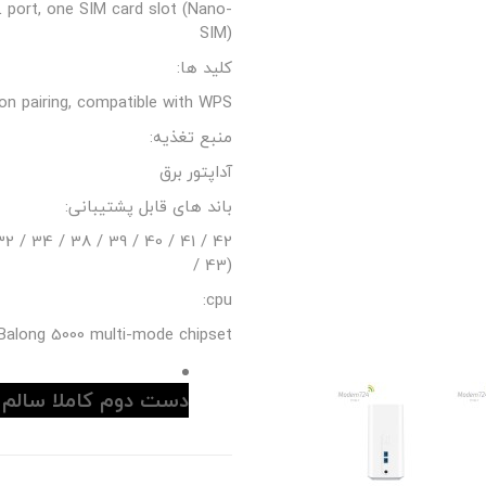
 port, one SIM card slot (Nano-
SIM)
کلید ها:
on pairing, compatible with WPS
منبع تغذیه:
آداپتور برق
باند های قابل پشتیبانی:
 32 / 34 / 38 / 39 / 40 / 41 / 42
/ 43)
cpu:
Balong 5000 multi-mode chipset
دست دوم کاملا سالم 