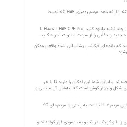
د.
این مودم رومیزی ۵جی جزو اولین مدل‌هایی است که پردازنده Balong 5000 مجهز شده تا بتواند بهترین اتصال به شبکه‌های ۵G را ارائه دهد. مودم رومیزی ۵G H112 توسط
این مودم حداکثر سرعت دانلود بی‌نظیر ۳٫۶ گیگابیت بر ثانیه را به شما ارائه می‌دهد درنتیجه می‌توانید فیلم‌های HD را فقط در چند ثانیه دانلود کنید. Huawei H112 CPE Pro با
n1, n3, n5, n7, n28, n38, n40, n41, n77, n را دارد. درنظر داشته باشید که باندهای فرکانس پشتیبانی شده واقعی ممکن
ونان باستان الهام گرفته‌اند. بنابراین شما این امکان را دارید تا با هر
مودم را ست کنید. Huawei H112 CPE Pro دارای یک طراحی استوانه‌ای شکل و چهار گوش است که لبه‌های آن منحنی و
این محصول از نظر ظاهری بسیار شبیه به مودم‌های B818 و B618 همین کمپانی است. اگر علامت ۵G حک شده روی بخش بالایی مودم H112 نباشد، به راحتی با مودم‌های ۴G
ای فای، اتصال ۵G و ۴G به چشم می‌خورند. این چراغ‌های زیبا و کوچک در یک ردیف عمودی قرار گرفته‌اند و