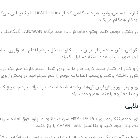
در زیر چراغ‌ها، دکمه H یا HiLink قرار د
 استفاده از پورت RJ-11 به کمک یک گوشی تلفن ساده و از طریق سیم کارت داخل مودم اقدام
کنار آن شیار سیم کارت قرار دارند. روی شیار سیم کارت هم یک درپو
ری داشته باشد. برچسب اطلاعات مودم را هم می‌توانید در بخش زیرین
ه با دفترچه راهنما هم وجود دارند.
لابی
به لطف فن‌آوری نوآورانه ۵G Super Uplink شرکت هوای، مودم ۵G رومیزی Pro