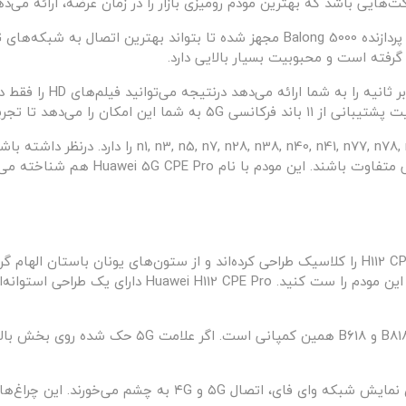
‌هایی باشد که بهترین مودم رومیزی بازار را در زمان عرضه، ارائه می‌ده
 گرفته است و محبوبیت بسیار بالایی دارد.
مودم H112 قابلیت پشتیبانی از باندهای فرکانسی 78, n79
 با نام Huawei 5G CPE Pro هم شناخته می‌شود.
طراحان مودم رومیزی ۵ جی هواوی، ظاهر مودم H112 CPE pro را کلاسیک طراحی کرده‌اند و از ستون‌های ی
سبک دکوراسیون داخلی که در منزل یا محل کار دارید این 
در پنل جلویی سه عدد چراغ LED سبز رنگ کوچک برای نمایش شبکه و