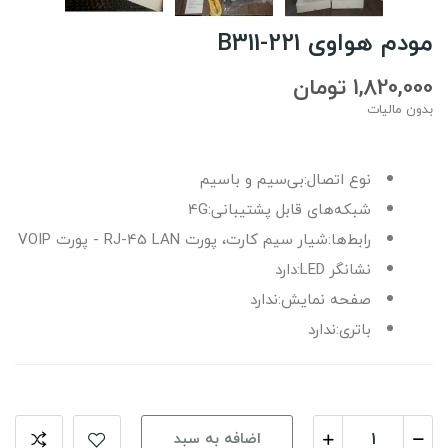
مودم هواوی B311-221
1,820,000 تومان
بدون مالیات
نوع اتصال:
بی‌سیم و باسیم
شبکه‌های قابل پشتیبانی:
4G
رابط‌ها:
شیار سیم کارت، پورت RJ-45 LAN - پورت VOIP
نشانگر LED:
دارد
صفحه نمایش:
ندارد
باتری:
ندارد
اضافه به سبد