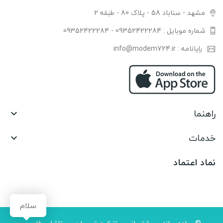
مشهد - سناباد 58 - پلاک 80 - طبقه 2
شماره موبایل : 09352422284 - 09352422284
رایانامه : info@modem724.ir
راهنما

خدمات

نماد اعتماد
سلام