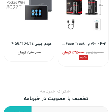
Auto Face Tracking 360 - P02
مودم جیبی ۴.۵G/TD-LTE مدل ZTE Pocket WiFi 802ZT
1,350,000 تومان
3,800,000 تومان
1,500,000 تومان
‎−10%
اشتراک خبرنامه
تخفیف با عضویت در خبرنامه