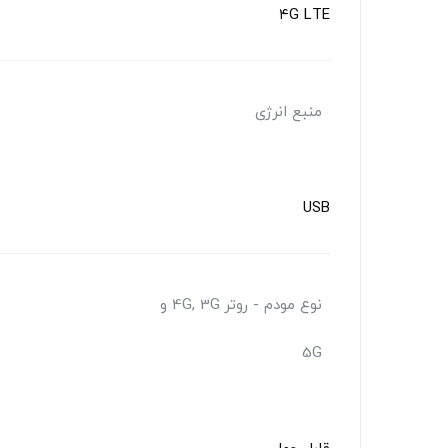
۴G LTE
منبع انرژی
USB
نوع مودم - روتر 4G, 3G و
5G