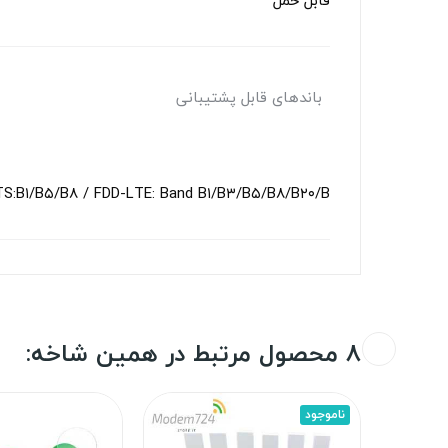
قابل حمل
باندهای قابل پشتیبانی
S:B۱/B۵/B۸ / FDD-LTE: Band B۱/B۳/B۵/B۸/B۲۰/B
8 محصول مرتبط در همین شاخه:
ناموجود