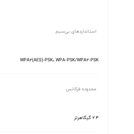
استانداردهای بی‌سیم
WPA۲(AES)-PSK، WPA-PSK/WPA۲-PSK
محدوده فرکانس
۲.۴ گیگاهرتز