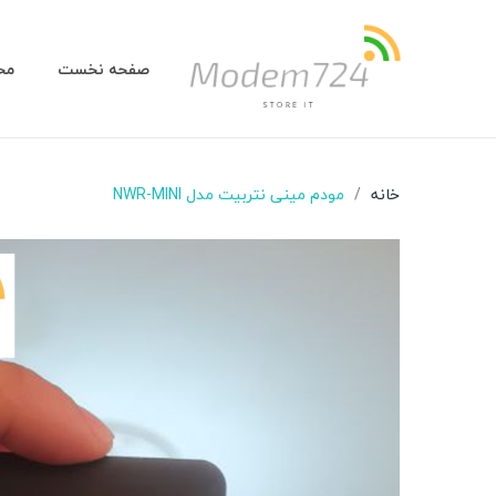
صفحه نخست
مح
خانه
مودم مینی نتربیت مدل NWR-MINI