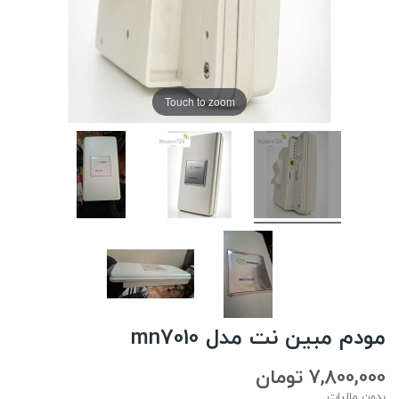
Touch to zoom
مودم مبین نت مدل mn7010
7,800,000 تومان
بدون مالیات