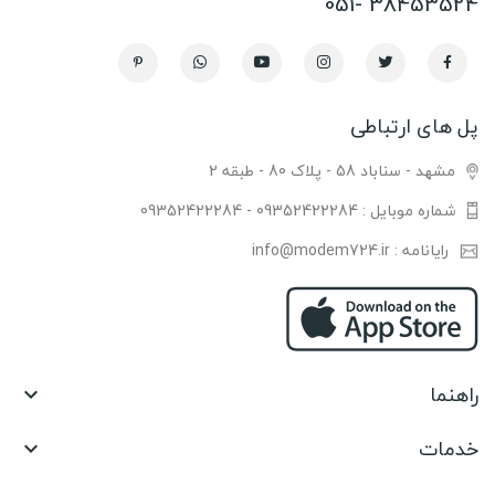
38453524 -051
پل های ارتباطی
مشهد - سناباد 58 - پلاک 80 - طبقه 2
شماره موبایل : 09352422284 - 09352422284
رایانامه : info@modem724.ir
راهنما

خدمات
