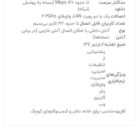
حداکثر سرعت
تا حدود 120 Mbps (بسته به پوشش
دانلود
شبکه)
اتصالات
یک یا دو پورت LAN، وای‌فای 2.4GHz
تعداد کاربران قابل اتصال
تا حدود 32 کاربر بی‌سیم
نوع
آنتن داخلی با امکان اتصال آنتن خارجی (در برخی
آنتن
نسخه‌ها)
منبع تغذیه
آداپتور 12V
پشتیبانی
از
تنظیمات
امنیتی،
ویژگی‌های
مدیریت
نرم‌افزاری
وای‌فای،
پنل
کاربری
وب
کاربرد
مناسب برای خانه، دفتر و کسب‌وکارهای کوچک