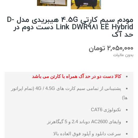
مودم سیم کارتی 4.5G هیبریدی مدل D-
Link DWR981 EE Hybrid دست دوم در
حد آک
2,050,000 تومان
بدون مالیات
کالا دست دو در حد آک همراه با کارتن می باشد
پشتیبانی از تمامی سیم کارت های 4G / 4.5G (تمام اپراتور
ها)
تکنولوژی CAT6
وایفای AC2600 دوباند 2.4 و 5 گیگاهرتز
سرعت دانلود و آپلود فوق العاده بالا