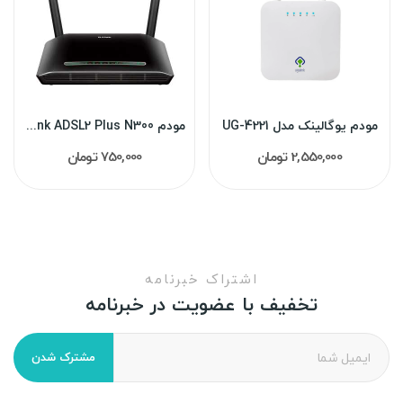
مودم یوگالینک مدل 4221-UG
مودم Dlink ADSL2 Plus N300 مدل DSL-2750U(نو پلمپ)
2,550,000 تومان
750,000 تومان
اشتراک خبرنامه
تخفیف با عضویت در خبرنامه
مشترک شدن