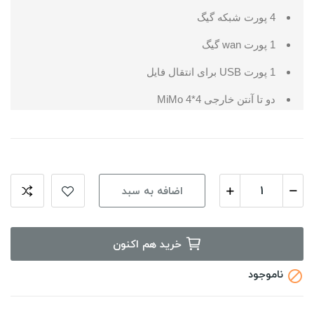
4 پورت شبکه گیگ
1 پورت wan گیگ
1 پورت USB برای انتقال فایل
دو تا آنتن خارجی MiMo 4*4
اضافه به سبد
خرید هم اکنون
ناموجود
