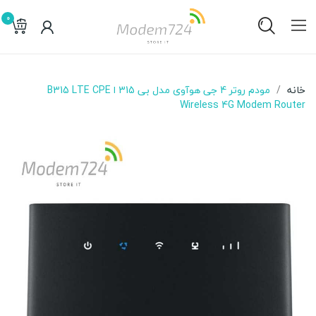
0
خانه
مودم روتر 4 جی هوآوی مدل بی 315 ا B315 LTE CPE
Wireless 4G Modem Router