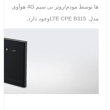
ها توسط مودم/روتر بی سیم 4G هوآوی
مدل LTE CPE B315وجود دارد.