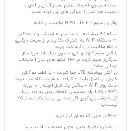
است همچنین قابلیت تنظیم بسیار آسان و آنتن با
قابلیت جدا شدن از ویژگی های این مودم است.
روتر بی سیم N 4G LTE 300 مگابیت بر ثانیه
شبکه ۴G پیشرفته – دسترسی به اینترنت را با حداکثر
۳۲ دستگاه Wi-Fi به اشتراک بگذارید و از سرعت بارگیری
تا ۱۵۰ مگابیت در ثانیه لذت ببرید
پلاگین سیم کارت و بازی – بدون تنظیمات مورد نیاز،
سازگاری سیم کارت در ۱۰۰+ کشور های سال آزمایشات
میدانی مطمئن
دو آنتن پیشرفته LTE جدا شونده – به لطف دو آنتن
خارجی از اتصال پایدار و کارآمد به هر دستگاه لذت ببرید
حالت روتر Wi-Fi – پلاگین یک کابل اترنت را به پورت
LAN / WAN برای دسترسی انعطاف پذیر به عنوان یک
گزینه پشتیبان گیری اگر شما می توانید یک اتصال ۴G
نیست.پ
Wi-Fi در جایی که به آن نیاز دارید
از راحتی و تطبیق پذیری بدون محدودیت لذت ببرید.