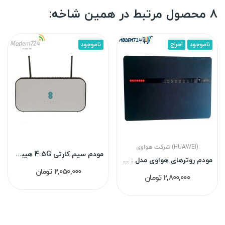
8 محصول مرتبط در همین شاخه:
ناموجود
حراج!
ناموجود
شرکت هواوی (HUAWEI)
مودم سیم کارتی 4.5G هیبریدی مدل D-Link DWR981...
مودم روترهای هواوی مدل : wbb router30-22a کارکرده
2,050,000 تومان
2,800,000 تومان