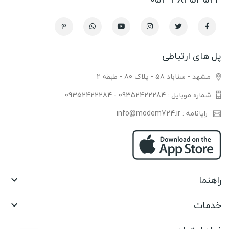
پل های ارتباطی
مشهد - سناباد 58 - پلاک 80 - طبقه 2
شماره موبایل : 09352422284 - 09352422284
رایانامه : info@modem724.ir
راهنما

خدمات
