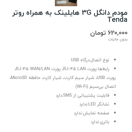
مودم دانگل 3G هایلینک به همراه روتر
Tenda
620,000 تومان
بدون مالیات
نوع اتصال:درگاه USB
رابط‌ها:پورت RJ-45 LAN، پورت RJ-45 WAN/LAN،
پورت USB، شیار سیم کارت، شیار کارت حافظه MicroSD،
اتصال بی‌سیم (Wi-Fi)
قابلیت پشتیبانی از SMS:دارد
نشانگر LED:ندارد
صفحه نمایش:ندارد
باتری:ندارد