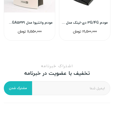
مودم 3G/4G دی-لینک مدل M921 استوک
مودم وانتیوا مدل 5G MGA5331 استوک
21,500,000 تومان
11,550,000 تومان
اشتراک خبرنامه
تخفیف با عضویت در خبرنامه
مشترک شدن