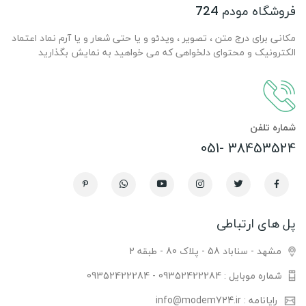
فروشگاه مودم 724
مکانی برای درج متن ، تصویر ، ویدئو و یا حتی شعار و یا آرم نماد اعتماد
الکترونیک و محتوای دلخواهی که می خواهید به نمایش بگذارید
شماره تلفن
38453524 -051
پل های ارتباطی
مشهد - سناباد 58 - پلاک 80 - طبقه 2
شماره موبایل : 09352422284 - 09352422284
رایانامه : info@modem724.ir