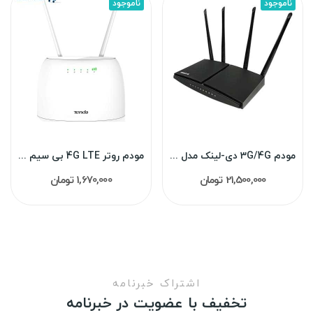
ناموجود
ناموجود
مودم 3G/4G دی-لینک مدل M921 استوک
مودم روتر 4G LTE بی سیم تندا مدل 4G06
21,500,000 تومان
1,670,000 تومان
اشتراک خبرنامه
تخفیف با عضویت در خبرنامه