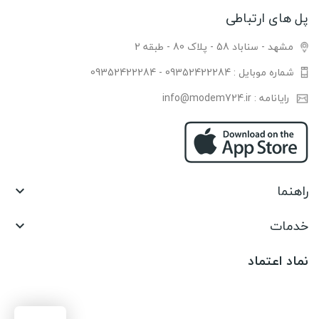
پل های ارتباطی
مشهد - سناباد 58 - پلاک 80 - طبقه 2
شماره موبایل : 09352422284 - 09352422284
رایانامه : info@modem724.ir
راهنما

خدمات

نماد اعتماد