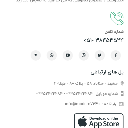
الکترونیک و محتوای دلخواهی که می خواهید به نمایش بگذارید
شماره تلفن
38453524 -051
پل های ارتباطی
مشهد - سناباد 58 - پلاک 80 - طبقه 2
شماره موبایل : 09352422284 - 09352422284
رایانامه : info@modem724.ir