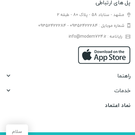
پل های ارتباطی
مشهد - سناباد 58 - پلاک 80 - طبقه 2
شماره موبایل : 09352422284 - 09352422284
رایانامه : info@modem724.ir
راهنما

خدمات

نماد اعتماد
سلام