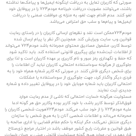
صورتی که کاربران تمایل به دریافت اینگونه ایمیل‌ها و پیامک‌ها نداشته
باشند، می‌توانند عضویت دریافت خبرنامه مودم724 را در پروفایل خود
لغو کنند. عدم اقدام جهت لغو، به منزله ی موافقت ضمنی با دریافت
ایمیل‌ها و پیام‌ها و سلب حق اعتراض می‌باشد.
مودم724ممکن است نقد و نظرهای ارسالی کاربران را در راستای رعایت
قوانین وب سایت ویرایش کند. همچنین اگر نظر یا پیام ارسال شده
توسط کاربر، مشمول مصادیق محتوای مجرمانه باشد مودم724 می‌تواند
از اطلاعات ثبت‌شده برای پیگیری قانونی استفاده کند. باید تاکید شود
که حفظ و نگهداری رمز عبور و نام کاربری بر عهده کاربران است و لذا برای
جلوگیری از هرگونه سوءاستفاده احتمالی، کاربران نباید آن اطلاعات را
برای شخص دیگری فاش کنند. در صورتی که کاربر شماره همراه خود را به
فردی دیگر واگذار کرد، جهت جلوگیری از سوءاستفاده یا مشکلات
احتمالی کاربران باید شماره موبایل خود را در پروفایل تغییر داده و شماره
جدیدی ثبت نمایند.
مسئولیت هرگونه خسارت احتمالی که ناشی از عدم رعایت موارد
فوق‌الذکر توسط کاربر باشد، با خود کاربر بوده وکاربر حق هر گونه ادعا
علیه مودم724 را از خود سلب می‌کند. مودم724هویت شخصی کاربران را
محرمانه می‌داند و اطلاعات شخصی آنان را به هیچ شخص یا سازمان
دیگری منتقل نمی‌کند، مگر اینکه با حکم مقام قضایی یا اداری صالحه یا
طبق قوانین و مقررات رایج کشور موظف باشد در اختیار مراجع ذی‌صلاح
قرار دهد.در این موارد هیچ گونه مسئولیت قانونی مبنی بر جبران خسارت