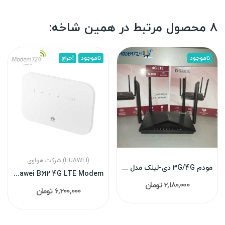
8 محصول مرتبط در همین شاخه:
ناموجود
ناموجود
حراج!
شرکت هواوی (HUAWEI)
مودم 3G/4G دی-لینک مدل M920
Huawei B612 4G LTE Modem (انلاک کارخانه)
2,180,000 تومان
6,200,000 تومان