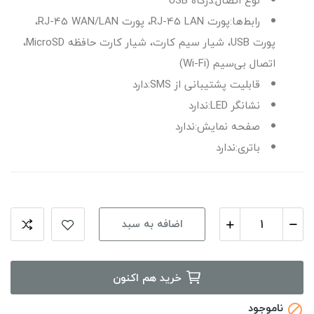
رابط‌ها:پورت RJ-45 LAN، پورت RJ-45 WAN/LAN،
پورت USB، شیار سیم کارت، شیار کارت حافظه MicroSD،
اتصال بی‌سیم (Wi-Fi)
قابلیت پشتیبانی از SMS:دارد
نشانگر LED:ندارد
صفحه نمایش:ندارد
باتری:ندارد
اضافه به سبد
خرید هم اکنون
ناموجود
