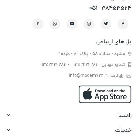
38453524 -051
پل های ارتباطی
مشهد - سناباد 58 - پلاک 80 - طبقه 2
شماره موبایل : 09352422284 - 09352422284
رایانامه : info@modem724.ir
راهنما

خدمات
