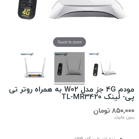
Touch to zoom
مودم 4G جز مدل W02 به همراه روتر تی
پی- لینک TL-MR3420
850,000 تومان
بدون مالیات
نوع اتصال:درگاه USB