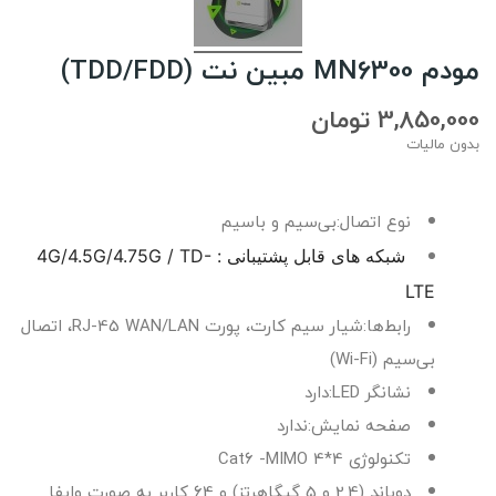
مودم MN6300 مبین نت (TDD/FDD)
3,850,000 تومان
بدون مالیات
نوع اتصال:
بی‌سیم و باسیم
شبکه های قابل پشتیبانی : 4G/4.5G/4.75G / TD-
LTE
رابط‌ها:
شیار سیم کارت، پورت RJ-45 WAN/LAN، اتصال
بی‌سیم (Wi-Fi)
نشانگر LED:
دارد
صفحه نمایش:
ندارد
تکنولوژی Cat6 -MIMO 4*4
دوباند (2.4 و 5 گیگاهرتز) و 64 کاربر به صورت وایفا