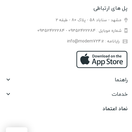
پل های ارتباطی
مشهد - سناباد 58 - پلاک 80 - طبقه 2
شماره موبایل : 09352422284 - 09352422284
رایانامه : info@modem724.ir
راهنما

خدمات

نماد اعتماد