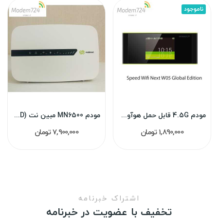
ناموجود
مودم 4.5G قابل حمل هوآوی مدل Speed Wifi Next...
مودم MN6500 مبین نت (TDD/FDD) سه ماهه
1,890,000 تومان
7,900,000 تومان
اشتراک خبرنامه
تخفیف با عضویت در خبرنامه