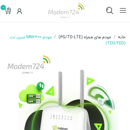
0
خانه
مودم های همراه (4G/TD-LTE)
مودم MN6300 مبین نت
(TDD/FDD)