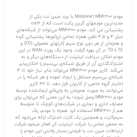
مودم Mobinnet MN6300 با برند مبین نت یکی از
جدیدترین مودمهای گرین پکت است که از cat6
پشتیبانی می کند. مودم MN6300 می‌تواند از شبکه‌های
نسل 4 و 4.5 تلفن همراه تمامی اپراتورها پشتیبانی کرده
و همزمان از هر دون نوع سیم کارتهای معمولی (FD) و
TD-LTE در آن بهره گرفت. وجود یک پورت WAN در این
مودم امکان دریافت اینترنت از دستگاه‌های دیگر و به
اشتراک‌گذاری آن از طریق شبکه‌ی بی‌سیم را امکان‌پذیر
می‌کند. کاربر مودم MN6300 می‌تواند بنا‌بر نیاز خود تا 4
شبکه‌ی بی‌سیم مستقل را ایجاد نموده و هر شبکه‌ را در
اختیار گروه خاصی از کاربران قرار دهد. تا 32 کاربر
می‌توانند به صورت هم‌زمان به وای‌فای ایجادشده توسط
مودم MN6300 وصل شوند؛ به این معنی که می‌توان برای
مصارف اداری و تجاری در شرکت‌های کوچک تا متوسط
هم از MN6300 استفاده کرد. همراه با مودم، یک
سیم‌کارت و همچنین یک کارت اشتراک ارائه می‌شود که
به محض تماس با شرکت اینترنت آن فعال میشود.شرکت
ارتباطات مبین نت با قیمتی بسیار رقابتی این مودم را