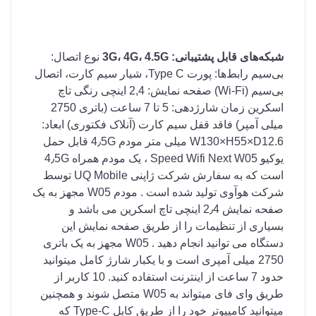
شبکه‌های قابل پشتیبانی: 3G، 4G، 4.5G
نوع اتصال:
بی‌سیم رابط‌ها: پورت Type C، شیار سیم کارت، اتصال
بی‌سیم (Wi-Fi) صفحه نمایش: 2,4 اینچی رنگی تاچ
اسکرین زمان شارژدهی: 5 تا 7 ساعت (باتری 2750
میلی آمپر) فاقد قفل سیم کارت (آنلاک فکتوری) ابعاد:
W130×H55×D12.6 میلی متر مودم 4٫5G قابل حمل
یوکیو Speed Wifi Next W05 ، یک مودم همراه 4٫5G
است که به سفارش شرکت ژاپنی UQ Mobile توسط
شرکت هوآوی تولید شده است . مودم W05 مجهز به یک
صفحه نمایش 2٫4 اینچی تاچ اسکرین می باشد و
بسیاری از تنظیمات را از طریق صفحه نمایش این
دستگاه می توانید انجام دهید . W05 مجهز به یک باتری
2750 میلی آمپری است و با یکبار شارژ کامل میتوانید
حدود 7 ساعت از اینترنت استفاده کنید. 10 کاربر از
طریق وای فای میتواند به W05 متصل شوند و همچنین
میتوانید کامپیوتر خود را از طریق کابل Type-C که