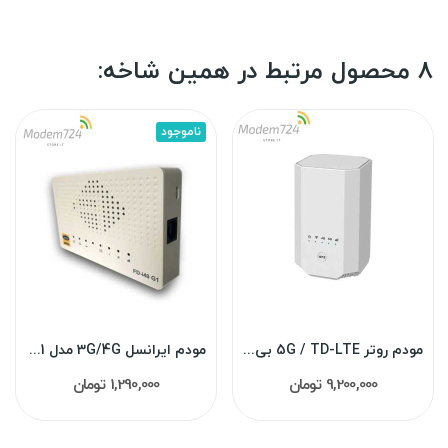
8 محصول مرتبط در همین شاخه:
ناموجود
مودم روتر 5G / TD-LTE بی سیم و دوباند AX1800...
مودم ایرانسل 3G/4G مدل FD-i40 G1 (آنلاک)
9,200,000 تومان
1,290,000 تومان