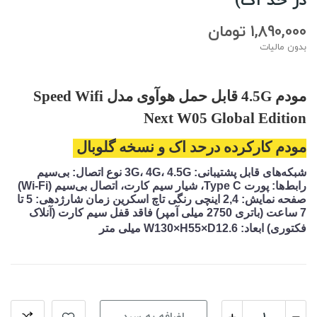
1,890,000 تومان
بدون مالیات
مودم 4.5G قابل حمل هوآوی مدل Speed Wifi
Next W05 Global Edition
مودم کارکرده درحد اک و نسخه گلوبال
شبکه‌های قابل پشتیبانی: 3G، 4G، 4.5G نوع اتصال: بی‌سیم
رابط‌ها: پورت Type C، شیار سیم کارت، اتصال بی‌سیم (Wi-Fi)
صفحه نمایش: 2,4 اینچی رنگی تاچ اسکرین زمان شارژدهی: 5 تا
7 ساعت (باتری 2750 میلی آمپر) فاقد قفل سیم کارت (آنلاک
فکتوری) ابعاد: W130×H55×D12.6 میلی متر
اضافه به سبد