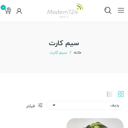
0
سیم کارت
خانه
سیم کارت
ردیف

فیلتر