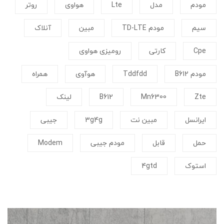
مودم
مدل
Lte
هواوی
روتر
سیم
مودم TD-LTE
مبین
آنلاک
Cpe
کارتی
رومیزی هواوی
مودم B612
Tddfdd
هوآوی
همراه
Zte
Mn6300
B612
لینک
ایرانسل
مبین نت
3g4g
جیبی
حمل
قابل
مودم جیبی
Modem
استوک
4gtd